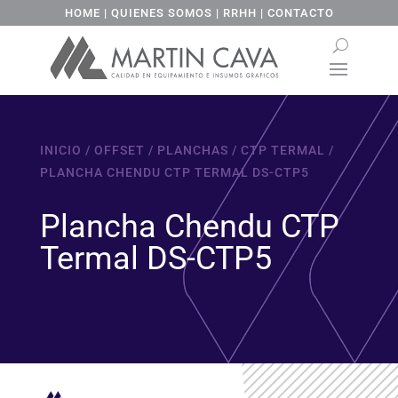
HOME
|
QUIENES SOMOS
|
RRHH
|
CONTACTO
INICIO
/
OFFSET
/
PLANCHAS
/
CTP TERMAL
/
PLANCHA CHENDU CTP TERMAL DS-CTP5
Plancha Chendu CTP
Termal DS-CTP5