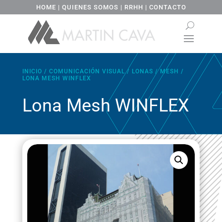
HOME
|
QUIENES SOMOS
|
RRHH
|
CONTACTO
INICIO
/
COMUNICACIÓN VISUAL
/
LONAS
/
MESH
/
LONA MESH WINFLEX
Lona Mesh WINFLEX