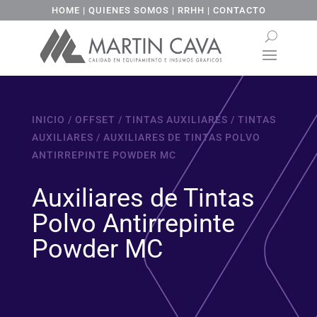
HOME
|
QUIENES SOMOS
|
RRHH
|
CONTACTO
INICIO
/
OFFSET
/
TINTAS AUXILIARES
/
TINTAS
AUXILIARES
/ AUXILIARES DE TINTAS POLVO
ANTIRREPINTE POWDER MC
Auxiliares de Tintas
Polvo Antirrepinte
Powder MC