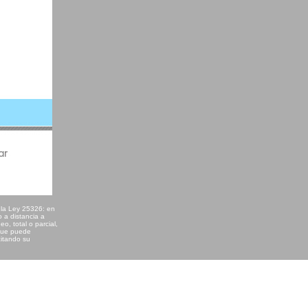
e la Ley 25326: en
o a distancia a
eo, total o parcial,
 que puede
citando su