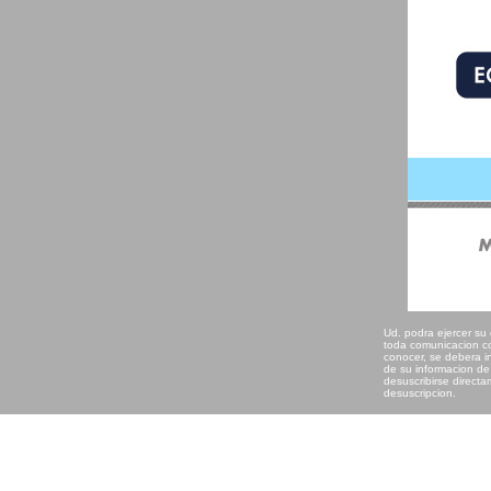
Ud. podra ejercer su
toda comunicacion con
conocer, se debera ind
de su informacion de
desuscribirse directa
desuscripcion.