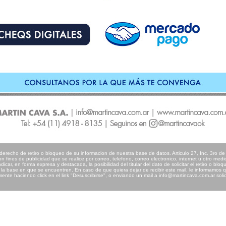
 derecho de retiro o bloqueo de su informacion de nuestra base de datos. Articulo 27, Inc. 3ro d
 fines de publicidad que se realice por correo, telefono, correo electronico, internet u otro medi
icar, en forma expresa y destacada, la posibilidad del titular del dato de solicitar el retiro o bloqu
 la base en que se encuentren. En caso de que quiera dejar de recibir este mail, le informamos
mente haciendo click en el link "Desuscribirse", o enviando un mail a info@martincava.com.ar soli