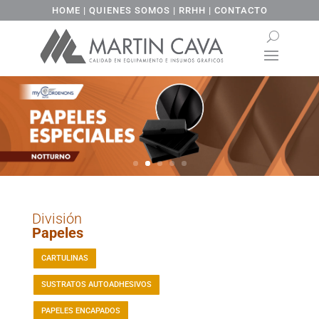
HOME
|
QUIENES SOMOS
|
RRHH
|
CONTACTO
División
Papeles
CARTULINAS
SUSTRATOS AUTOADHESIVOS
PAPELES ENCAPADOS