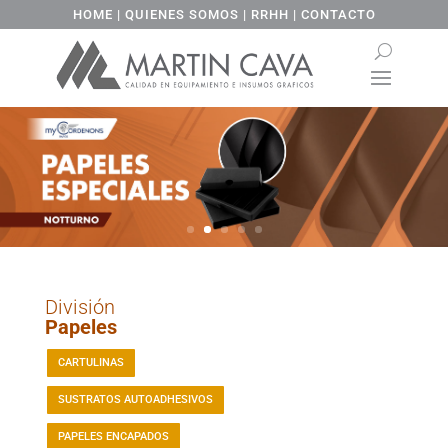
HOME
|
QUIENES SOMOS
|
RRHH
|
CONTACTO
División
Papeles
CARTULINAS
SUSTRATOS AUTOADHESIVOS
PAPELES ENCAPADOS