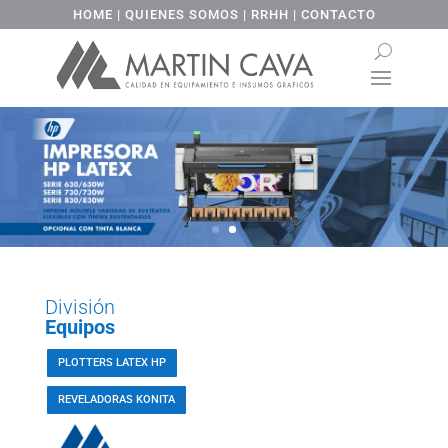
HOME
|
QUIENES SOMOS
|
RRHH
|
CONTACTO
División
Equipos
PLOTTERS LATEX HP
REVELADORAS KONITA