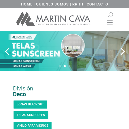
HOME
|
QUIENES SOMOS
|
RRHH
|
CONTACTO
División
Deco
LONAS BLACKOUT
TELAS SUNSCREEN
VINILO PARA VIDRIOS